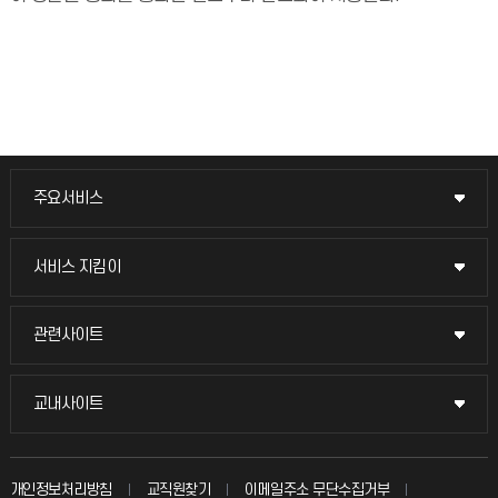
주요서비스
주요서비스
교무회의방송
서비스 지킴이
서비스 지킴이
교수채용
묻고 답하기
관련사이트
관련사이트
시설예약
불친절신고
국방헬프콜
교내사이트
교내사이트
인터넷증명
자주 묻는 질문(FAQ)
발전기금
교수회
입학안내
개인정보처리방침
교직원찾기
이메일주소 무단수집거부
칭찬마당