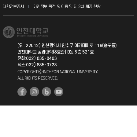
산학협력단
교육혁신본부
대학정보공시
개인정보 목적 외 이용 및 제 3차 제공 현황
직원채용
학생서비스 지킴이
소비자생활협동조합
국제교류과
취업정보(학생)
총동문회
국제지원과
(우 : 22012) 인천광역시 연수구 아카데미로 119(송도동)
인천대학교 공과대학(8호관) B동 5층 521호
공자아카데미
전화:032) 835-8403
팩스:032) 835-0723
기초교육원
COPYRIGHT ⓒ INCHEON NATIONAL UNIVERSITY.
ALL RIGHTS RESERVED.
공학교육혁신센터
대학생활상담센터
사회봉사센터
생활원