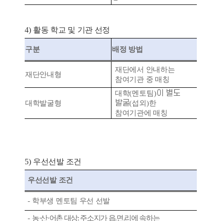
4)
활동 학교 및 기관 선정
구분
배정 방법
재단에서 안내하는
재단안내형
참여기관 중 매칭
이 별도
대학
(
멘토팀
)
발굴
대학발굴형
(
섭외
)
한
참여기관에 매칭
5)
우선선발 조건
우선선발 조건
-
학부생 멘토팀 우선 선발
-
농
·
산
·
어촌 대상
:
주소지가 읍
.
면
.
리에 속하는