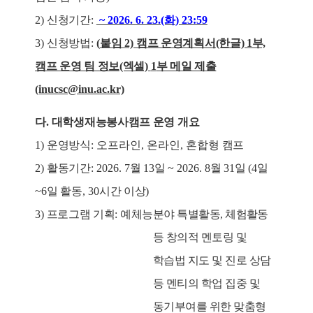
2)
신청기간
:
~ 2026. 6. 23.(화
) 23:59
3)
신청방법
:
(
붙임
2)
캠프 운영계획서(한글) 1부,
캠프 운영 팀 정보(엑셀)
1
부 메일 제출
(inucsc
@inu.ac.kr)
다
.
대학생재능봉사캠프 운영 개요
1)
운영방식
: 오프라인, 온라인, 혼합형
캠프
2)
활동기간
: 2026. 7
월 13일
~ 2026. 8
월 31일
(4
일
~6
일 활동
, 30
시간 이상
)
3)
프로그램 기획
:
예체능분야 특별활동
,
체험활동
등 창의적 멘토링 및
학습법 지도 및 진로 상담
등 멘티의 학업 집중 및
동기부여를 위한 맞춤형