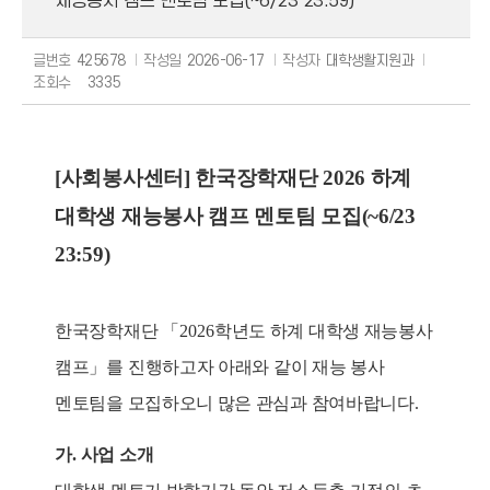
재능봉사 캠프 멘토팀 모집(~6/23 23:59)
글번호
425678
작성일
2026-06-17
작성자
대학생활지원과
조회수
3335
[사회봉사센터] 한국장학재단 2026 하계
대학생 재능봉사 캠프 멘토팀 모집(~6/23
23:59)
한국장학재단
「
2026
학년도 하
계 대학생 재능봉사
캠프
」
를 진행하고자 아래와 같이 재능 봉사
멘토팀을 모집하오니 많은 관심과 참여바랍니다
.
가
.
사업 소개