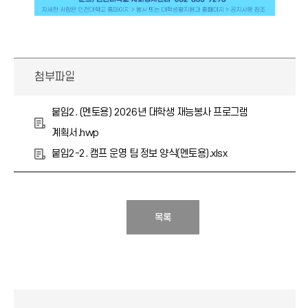
첨부파일
붙임2. (멘토용) 2026년 대학생 재능봉사 프로그램
계획서.hwp
붙임2-2. 캠프 운영 팀 정보 양식(멘토용).xlsx
목록