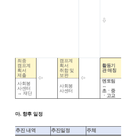
⇩
최종
캠프계
캠프계
획서
활동기
획서
취합 및
관 매칭
제출
보완
⇦
⇦
멘토팀
사회봉
사회봉
↔
사센터
사센터
초ㆍ중
→
재단
ㆍ고교
마
.
향후 일정
추진 내역
추진일정
주체