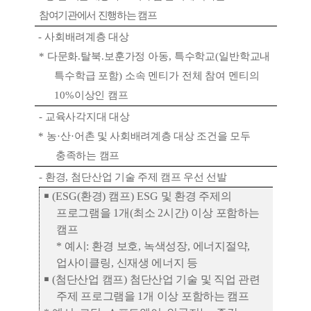
참여기관에서 진행하는 캠프
-
사회배려계층 대상
*
다문화
.
탈북
.
보훈가정 아동
,
특수학교
(
일반학교내
특수학급 포함
)
소속 멘티가 전체 참여 멘티의
10%
이상인 캠프
-
교육사각지대 대상
*
농
·
산
·
어촌 및 사회배려계층 대상 조건을 모두
충족하는 캠프
-
환경
,
첨단산업 기술 주제 캠프 우선 선발
￭
(ESG(
환경
)
캠프
) ESG
및 환경 주제의
프로그램을
1
개
(
최소
2
시간
)
이상 포함하는
캠프
*
예시
:
환경 보호
,
녹색성장
,
에너지절약
,
업사이클링
,
신재생 에너지 등
￭
(
첨단산업 캠프
)
첨단산업 기술 및 직업 관련
주제 프로그램을
1
개 이상 포함하는 캠프