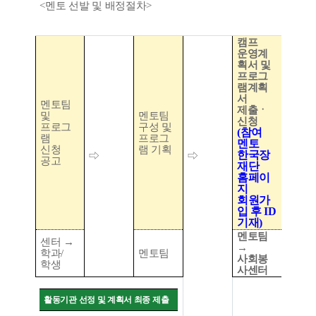
<
멘토 선발 및 배정절차
>
캠프
운영계
획서 및
프로그
램계획
서
멘토팀
제출ㆍ
및
멘토팀
신청
프로그
구성 및
(
참여
램
프로그
멘토
신청
램 기획
한국장
⇨
⇨
공고
재단
홈페이
지
회원가
입 후
ID
기재
)
멘토팀
센터
→
→
학과
/
멘토팀
사회봉
학생
사센터
활동기관 선정 및 계획서 최종 제출