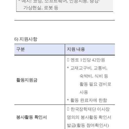
*
예시
:
코딩
,
소프트웨어
,
인공지능
,
증강
·
가상현실
,
로봇 등
6)
지원사항
구분
지원 내용

멘토
1
인당
42
만원
*
교재
교구비
,
교통비
,
숙박비
,
식비 등
활동지원금
활동 필요 경비로
사용
* 활동 완료자에 한함

한국장학재단 이사장
봉사활동 확인서
명의의 봉사활동 확인서
발급
(
활동 참여확인서
)