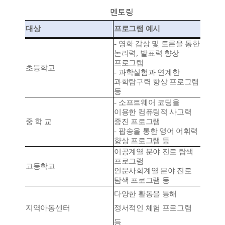
멘토링
대상
프로그램 예시
-
영화 감상 및 토론을 통한
논리력
,
발표력 향상
프로그램
초등학교
-
과학실험과 연계한
과학탐구력 향상 프로그램
등
-
소프트웨어 코딩을
이용한 컴퓨팅적 사고력
중 학 교
증진 프로그램
-
팝송을 통한 영어 어휘력
향상 프로그램 등
이공계열 분야 진로 탐색
프로그램
고등학교
인문사회계열 분야 진로
탐색 프로그램 등
다양한 활동을 통해
지역아동센터
정서적인 체험 프로그램
등