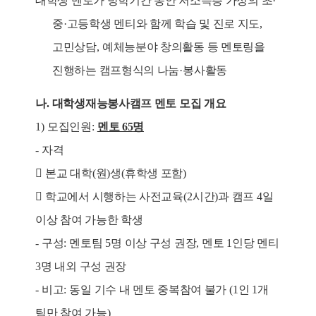
대학생 멘토가 방학기간 동안 저소득층 가정의 초
·
중
·
고등학생 멘티와 함께 학습 및 진로 지도
,
고민상담
,
예체능분야 창의활동 등 멘토링을
진행하는 캠프형식의 나눔
·
봉사활동
나
.
대학생재능봉사캠프 멘토 모집 개요
1)
모집인원
:
멘토 65
명
-
자격

본교 대학
(
원
)
생
(
휴학생 포함
)

학교에서 시행하는 사전교육
(2
시간
)
과 캠프
4
일
이상 참여 가능한 학생
-
구성
:
멘토팀
5
명 이상 구성 권장
,
멘토
1
인당 멘티
3
명 내외 구성 권장
-
비고
:
동일 기수 내 멘토 중복참여 불가
(1
인
1
개
팀만 참여 가능
)