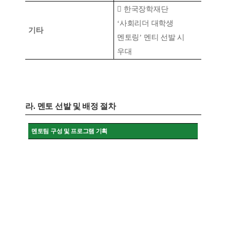

한국장학재단
‘
사회리더 대학생
기타
멘토링
’
멘티 선발 시
우대
라
.
멘토 선발 및 배정 절차
멘토팀 구성 및 프로그램 기획