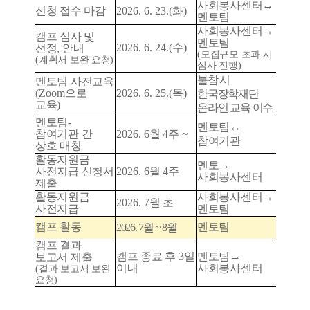
사회봉사센터
↔
신청 접수 마감
2026. 6. 23.(
화
)
멘토팀
사회봉사센터
→
캠프 심사 및
멘토팀
2026. 6. 24.(
수
)
선정
,
안내
(
모집규모 초과 시
(
계획서 보완 요청
)
심사 진행
)
불참 시
멘토팀 사전교육
(Zoom
으로
2026. 6. 25.(
목
)
한국장학재단
교육
)
온라인 교육 이수
멘토팀
-
멘토팀
↔
참여기관 간
2026. 6
월
4
주
~
참여기관
상호 매칭
활동지원금
멘토
→
사전지급 신청서
2026. 6
월
4
주
사회봉사센터
제출
활동지원금
사회봉사센터
→
2026. 7
월 초
사전지급
멘토팀
캠프 활동
멘토팀
2026. 7
월
~ 8
월
캠프 결과
캠프 종료 후
3
일
멘토팀
→
보고서 제출
이내
사회봉사센터
(
결과 보고서 보완
요청
)