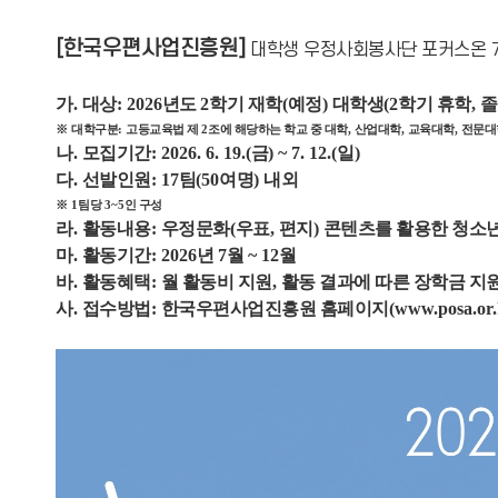
[한국우편사업진흥원]
대학생 우정사회봉사단 포커스온 
가
.
대상
: 2026
년도
2
학기 재학
(
예정
)
대학생
(2
학기 휴학
,
졸
※
대학구분
:
고등교육법 제
2
조에 해당하는 학교 중 대학
,
산업대학
,
교육대학
,
전문대
나
.
모집기간
: 2026. 6. 19.(
금
) ~ 7. 12.(
일
)
다
.
선발인원
: 17
팀
(50
여명
)
내외
※
1
팀당
3~5
인 구성
라
.
활동내용
:
우정문화
(
우표
,
편지
)
콘텐츠를 활용한 청소년
마
.
활동기간
: 2026
년
7
월
~ 12
월
바
.
활동혜택
:
월 활동비 지원
,
활동 결과에 따른 장학금 지원
사
.
접수방법
:
한국우편사업진흥원 홈페이지
(www.posa.or