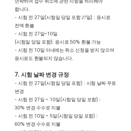
연락하여 접수 취소에 관한 사항을 처리해야
합니다
.
-
시험 전
27
일
(
시험일 당일 포함 27일
) :
응시료
전액 환불
-
시험 전
27
일
~10
일
(
시
험
일
당
일
포
함
):
응시료
50%
환불 가능
-
시험 전
10
일 이내에는 취소 신청을 받지 않으며
응시료도 환불되지 않습니다
.
7.
시험 날짜 변경 규정
-
시험 전
27
일
(
시
험
일
당
일
포
함
) :
시험 날짜 무료
변경
-
시험 전
27
일
~ 10
일
(
시
험
일
당
일
포
함
) :
30%
변경 수수로 지불
-
시험 전
10
일
~ 5
일
(
시
험
일
당
일
포
함
) :
60%
변경 수수료 지불