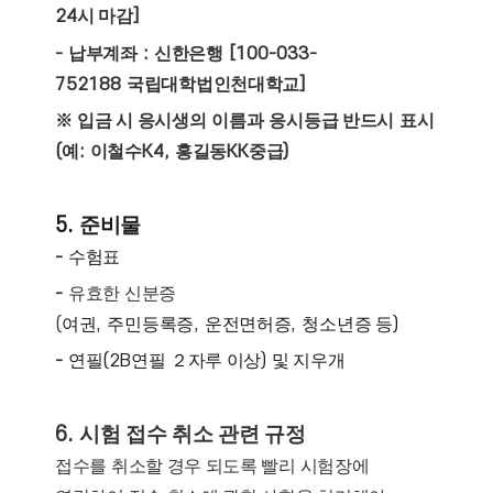
24
시 마감
]
-
납부계좌
:
신한은행
[100-033-
752188
국립대학법인천대학교
]
※
입금 시 응시생의
이름과
응시등급 반드시
표시
(
예
:
이철수
K4,
홍길동
KK
중급
)
5.
준비물
-
수험표
-
유효한 신분증
(
여권
,
주민등록증
,
운전면허증
,
청소년증 등
)
-
연필
(2B
연필
２
자루 이상
)
및 지우개
6.
시험 접수 취소 관련 규정
접수를 취소할 경우 되도록 빨리 시험장에