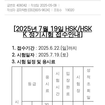
글번호
406042
작성일
2025-05-09
작성자
공자학원 (032)835-9624)
조회수
19020
[2025
년
7
월
19
일
HSK/HSK
K
정기시험 접수안내
]
1.
접수기간
: 2025.6
.22
.(
일
)
까지
2.
시험일자
: 2025.7
.19
.
(
토
)
3.
시험 일정 및 응시료
성
시
입
응
시
적
험
장
등 급
시
험
조
시
완
료
장
회
간
료
일
시
30,