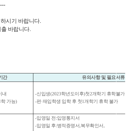
---
지하시기 바랍니다
.
제출 바랍니다
.
기간
유의사항 및 필요서류
이내
-
신입생
(2023
학년도이후
)
첫
2
개학기 휴학불가
휴학 가능
)
-
편
⋅
재입학생 입학 후 첫
1
개학기 휴학 불가
-
입영일 전
:
입영통지서
-
입영일 후
:
병적증명서
,
복무확인서
,