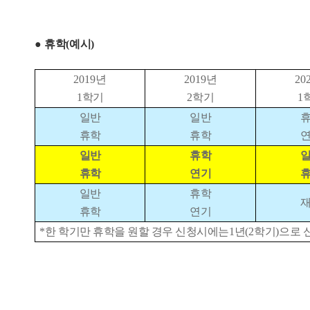
●
휴학
(
예시
)
2019
년
2019
년
20
1
학기
2
학기
1
일반
일반
휴학
휴학
일반
휴학
휴학
연기
일반
휴학
휴학
연기
*
한 학기만 휴학을 원할 경우 신청시에는
1
년
(2
학기
)
으로 