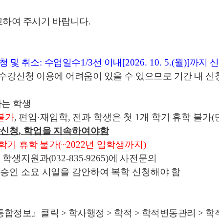
고하여 주시기 바랍니다.
청 및 취소
:
수업일수
1/3
선 이내
[2026. 10. 5.(월
)]
까지 신
 수강신청 이용에 어려움이 있을 수 있으므로 기간 내 신
하는 학생
불가
,
편입
·
재입학
,
전과 학생은 첫
1
개 학기 휴학 불가
(
강신청
,
학업을 지속하여야
함
 학기 휴학 불가
(~2022
년 입학생까지
)
시 학생지원과
(032-835-9265)
에 사전문의
 승인 소요 시일을 감안하여 복학 신청해야 함
통합정보
』
클릭 > 학사행정 > 학적 > 학적변동관리 > 