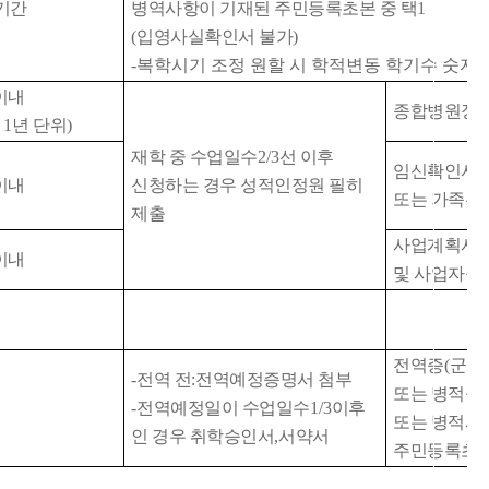
기간
병역사항이 기재된 주민등록초본 중 택
1
(
입영사실확인서 불가
)
-복학시기 조정 원할 시 학적변동 학기수 숫자
이내
종합병원장
시
1
년 단위
)
재학 중 수업일수
2/3
선 이후
임신확인서
이내
신청하는 경우 성적인정원 필히
또는 가족관
제출
사업계획서
이내
및 사업자등
전역증
(
군경
-
전역 전
:
전역예정증명서 첨부
또는 병적증
-
전역예정일이 수업일수
1/3
이후
또는 병적사
인 경우 취학승인서
,
서약서
주민등록초