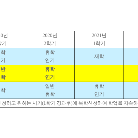
20
년
2020
년
2021
년
학기
2
학기
1
학기
휴학
휴학
재학
연기
연기
일반
휴학
휴학
연기
일반
휴학
재학
휴학
연기
신청하고 원하는 시기
(1
학기 경과후
)
에 복학신청하여 학업을 지속하