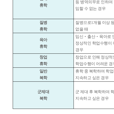
등 병역의무로 인하여
휴학
임할 수 없는 경우
질병
질병으로
1
개월 이상 
휴학
없을 때
임신
‧
출산
‧
육아로 
육아
정상적인 학업수행이 
휴학
경우
창업
창업으로 인해 정상적
휴학
학업수행이 어려운 경
일반
휴학 중 복학하여 학
복학
지속하고 싶은 경우
군제대
군 제대 후 복학하여 
복학
지속하고 싶은 경우