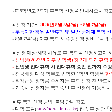
2026학년도 2학기 휴복학 신청을 안내하오니 참
●
신청 기간:
2026
년 8
월 3
일
(월
) ~ 8
월 7
일
(
금
)
-
부득이한 경우 일반휴학 및 일반
·
군제대 복학 신
- 8
월 7
일
(
금
)
이후 복학 시 수강신청 장바구니 및
●
신청 대상
:
해당 사유로 휴
·
복학을 신청하고자 
-
신입생
(2023
년 이후 입학생
)
첫
2
개 학기 휴학 
-
신입생 입대휴학 시 입대휴학 승인 전까지 수
-
전공배정 대상 학부로 입학한
1
학년 학생은
한
-
직책급성 장학금 수혜자는 휴학 신청 전 반드
- 기숙사 신청자는 복학승인 후 신청이 가능하니
●
휴
·
복학 신청 방법 [붙임 안내 참고]
-
대학 포털
(
http://portal.inu.ac.kr
)
접속 후 상단
『