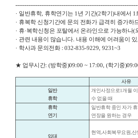
------------------------------------------------------------------
·
일반휴학
,
휴학연기는
1
년 기간
(2
학기
)
내에서
1
·
휴복학 신청기간에 문의 전화가 급격히 증가하므
·
휴
·
복학신청은 포탈에서 온라인으로 가능하나
(
·
관련 내용이 많습니다
.
내용 이해에 어려움이 
·
학사과 문의전화 :
032-835-9229, 9231~3
★ 업무시간
: (
방학중)
09:00 ~ 17:00, (
학기중)
09:
사유
일반
개인사정으로
1
개월 
휴학
수 없을 때
휴학
일반휴학 중인 자가 
연기
연장을 원하는 경우
현역
,
사회복무요원
,
산
입대