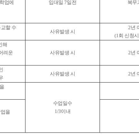
 학업에
입대일
7
일전
복무
등교할 수
2
년 
사유발생 시
(1
회 신청
인해
어려운
사유발생 시
2
년 
인
사유발생 시
2
년 
우
업을
수업일수
1/3
이내
학업을