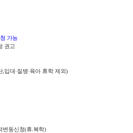
청 가능
청 권고
단
,
입대
∙
질병
∙
육아 휴학 제외
)
학적변동신청(휴.복학)