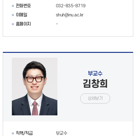
전화번호
032-835-8719
이메일
shuh@inu.ac.kr
홈페이지
-
부교수
김창희
상세보기
직책/직급
부교수