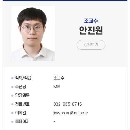
조교수
안진원
상세보기
직책/직급
조교수
주전공
MIS
담당과목
전화번호
032-835-8715
이메일
jinwon.an@inu.ac.kr
홈페이지
-