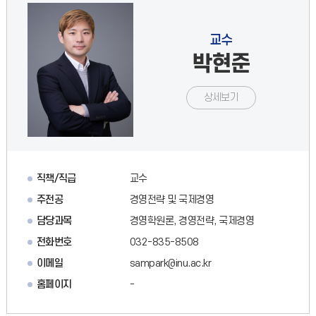
교수
박현준
상세보기
직책/직급
교수
주전공
경영전략 및 국제경영
담당과목
경영학원론, 경영전략, 국제경영
전화번호
032-835-8508
이메일
sampark@inu.ac.kr
홈페이지
-