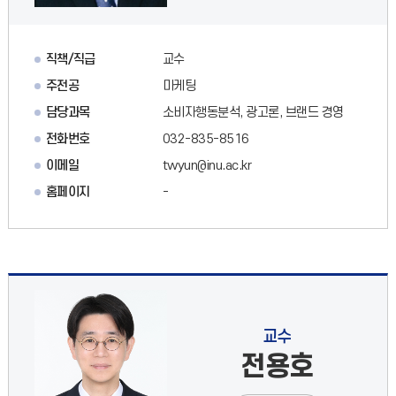
직책/직급
교수
주전공
마케팅
담당과목
소비자행동분석, 광고론, 브랜드 경영
전화번호
032-835-8516
이메일
twyun@inu.ac.kr
홈페이지
-
교수
전용호