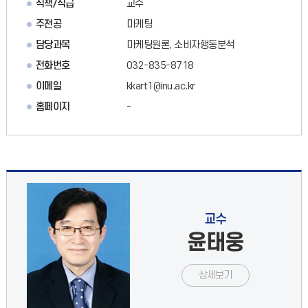
직책/직급
교수
주전공
마케팅
담당과목
마케팅원론, 소비자행동분석
전화번호
032-835-8718
이메일
kkart1@inu.ac.kr
홈페이지
-
교수
윤태웅
상세보기