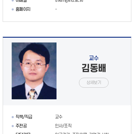
이메일
thkim@inu.ac.kr
홈페이지
-
교수
김동배
상세보기
직책/직급
교수
주전공
인사/조직