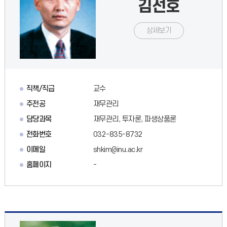
김선호
상세보기
직책/직급
교수
주전공
재무관리
담당과목
재무관리, 투자론, 파생상품론
전화번호
032-835-8732
이메일
shkim@inu.ac.kr
홈페이지
-