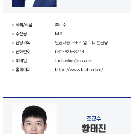
직책/직급
부교수
주전공
MIS
담당과목
인공지능, 스타트업, 디지털금융
전화번호
032-835-8714
이메일
taehunkim@inu.ac.kr
홈페이지
https://www.taehun.kim/
조교수
황태진