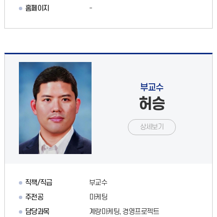
홈페이지
-
부교수
허승
상세보기
직책/직급
부교수
주전공
마케팅
담당과목
계량마케팅, 경영프로젝트