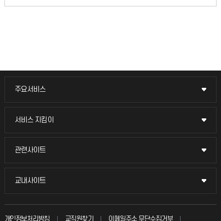
주요서비스
주요서비스
교무회의방송
서비스 지킴이
서비스 지킴이
교수채용
묻고 답하기
관련사이트
관련사이트
시설예약
불친절신고
국방헬프콜
교내사이트
교내사이트
인터넷증명
자주 묻는 질문(FAQ)
발전기금
교수회
입학안내
개인정보처리방침
교직원찾기
이메일주소 무단수집거부