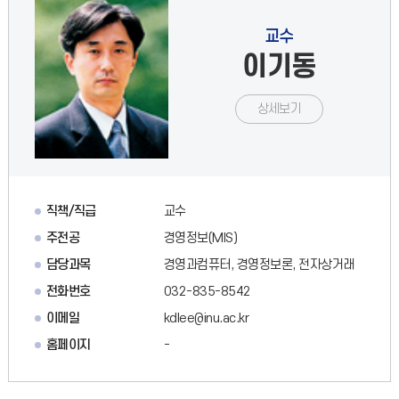
교수
이기동
상세보기
직책/직급
교수
주전공
경영정보(MIS)
담당과목
경영과컴퓨터, 경영정보론, 전자상거래
전화번호
032-835-8542
이메일
kdlee@inu.ac.kr
홈페이지
-