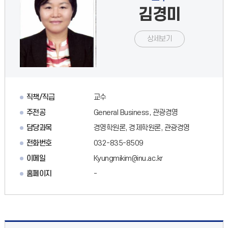
김경미
상세보기
직책/직급
교수
주전공
General Business, 관광경영
담당과목
경영학원론, 경제학원론, 관광경영
전화번호
032-835-8509
이메일
Kyungmikim@inu.ac.kr
홈페이지
-