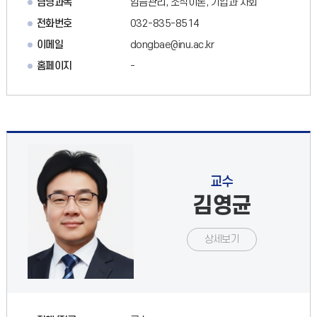
담당과목
임금관리, 조직이론, 기업과 사회
전화번호
032-835-8514
이메일
dongbae@inu.ac.kr
홈페이지
-
교수
김영균
상세보기