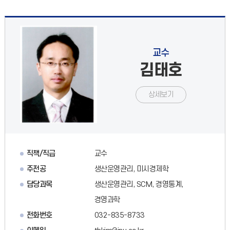
교수
김태호
상세보기
직책/직급
교수
주전공
생산운영관리, 미시경제학
담당과목
생산운영관리, SCM, 경영통계,
경영과학
전화번호
032-835-8733