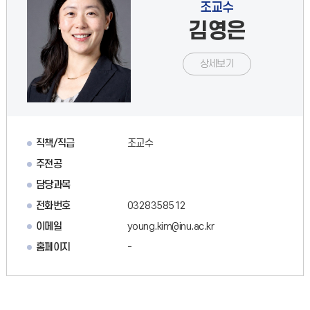
조교수
김영은
상세보기
직책/직급
조교수
주전공
담당과목
전화번호
0328358512
이메일
young.kim@inu.ac.kr
홈페이지
-