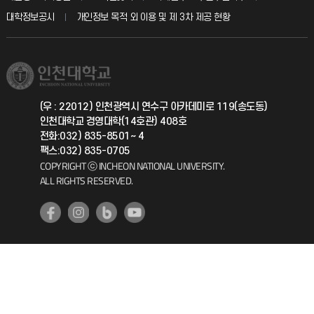
칭찬마당
산학협력단
교육혁신본부
대학정보공시
개인정보 목적 외 이용 및 제 3차 제공 현황
직원채용
학생서비스 지킴이
소비자생활협동조합
국제교류과
취업정보(학생)
총동문회
국제지원과
(우 : 22012) 인천광역시 연수구 아카데미로 119(송도동)
인천대학교 경영대학(14호관) 408호
공자아카데미
전화:032) 835-8501~ 4
팩스:032) 835-0705
기초교육원
COPYRIGHT ⓒ INCHEON NATIONAL UNIVERSITY.
ALL RIGHTS RESERVED.
공학교육혁신센터
대학생활상담센터
사회봉사센터
생활원