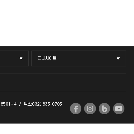
교내사이트
교내사이트
교수회
교육혁신본부
-8501~ 4
/
팩스:032) 835-0705
국제교류과
국제지원과