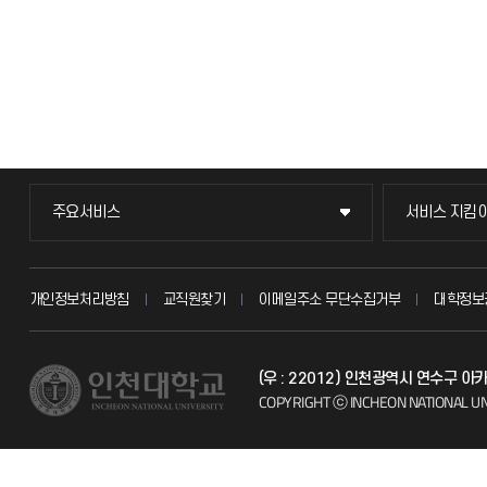
주요서비스
서비스 지킴
주요서비스
서비스 지킴
교무회의방송
묻고 답하기
개인정보처리방침
교직원찾기
이메일주소 무단수집거부
대학정보
교수채용
불친절신고
(우 : 22012) 인천광역시 연수구 
시설예약
자주 묻는 질문
COPYRIGHT ⓒ INCHEON NATIONAL UN
인터넷증명
칭찬마당