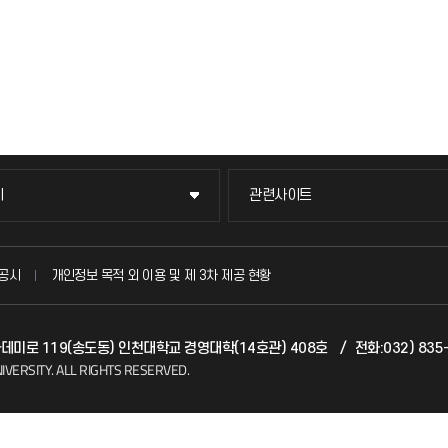
이
관련사이트
이
관련사이트
국방헬프콜
공시
개인정보 목적 외 이용 및 제 3차 제공 현황
발전기금
아카데미로 119(송도동) 인천대학교 경영대학(14호관) 408호
/
전화:032) 835
(FAQ)
산학협력단
IVERSITY.
ALL RIGHTS RESERVED.
소비자생활협동조합