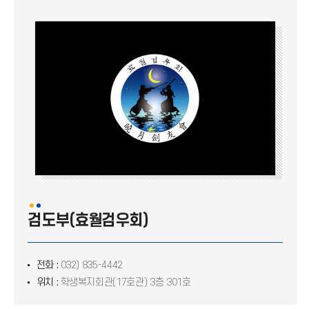
태권도부 싸우라비
다크호스
볼링부 퍼펙트
바이킹
돌핀
테니스동아리 U.I.T.C
산악부 UIAC
검도부(효월검우회)
검도부(효월검우회)
전화 :
032) 835-4442
BOSS
위치 :
학생복지회관(17호관) 3층 301호