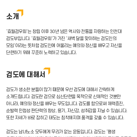
INU START W
소개
페더스
인풋아웃풋
‘효월검우회’는 창립 이후 30년 넘은 역사와 전통을 자랑하는 인천대
검도부입니다. ‘효월검우회’가 가진 ‘새벽 달을 맞이하는 검도인의
모임’이라는 뜻처럼 검도인에 어울리는 예의와 정신을 배우고 자신을
단련하기 위해 꾸준히 노력하고 있습니다.
검도에 대해서
검도가 생소한 분들이 많기 때문에 우선 검도에 대해서 간략하게
소개드립니다. 검도란 검으로 심신단련을 목적으로 신체적인 것뿐만
아니라, 예의와 정신을 배우는 무도입니다. 검도를 함으로써 체력증진,
순발력 민첩성 판단력의 향상, 용기, 자신감, 성취감을 지닐 수 있습니다.
또한 자세가 바로 잡히고 태도는 침착해지며 품격을 갖출 수 있습니다.
검도는 남녀노소 모두에게 무리가 없는 운동입니다. 검도는 ‘평생