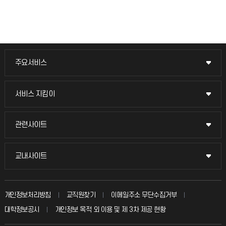
주요서비스
주요서비스
교무회의방송
서비스 지킴이
서비스 지킴이
교수채용
묻고 답하기
관련사이트
관련사이트
시설예약
불친절신고
국방헬프콜
교내사이트
교내사이트
인터넷증명
자주 묻는 질문(FAQ)
발전기금
교수회
입학안내
개인정보처리방침
교직원찾기
이메일주소 무단수집거부
칭찬마당
산학협력단
교육혁신본부
대학정보공시
개인정보 목적 외 이용 및 제 3차 제공 현황
직원채용
학생서비스 지킴이