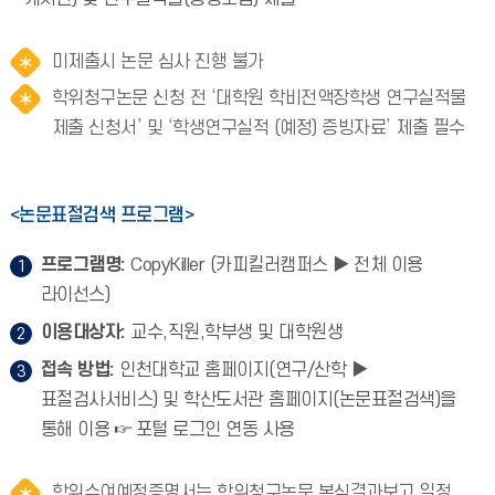
미제출시 논문 심사 진행 불가
학위청구논문 신청 전 ‘대학원 학비전액장학생 연구실적물
제출 신청서’ 및 ‘학생연구실적 (예정) 증빙자료’ 제출 필수
<논문표절검색 프로그램>
프로그램명:
CopyKiller (카피킬러캠퍼스 ▶ 전체 이용
라이선스)
이용대상자:
교수,직원,학부생 및 대학원생
접속 방법:
인천대학교 홈페이지(연구/산학 ▶
표절검사서비스) 및 학산도서관 홈페이지(논문표절검색)을
통해 이용 ☞ 포털 로그인 연동 사용
학위수여예정증명서는 학위청구논문 본심결과보고 일정