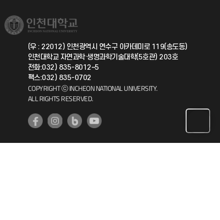
소비자생활협동조합
국제교류과
취업정보(학생)
총동문회
국제지원과
(우 : 22012) 인천광역시 연수구 아카데미로 119(송도동)
인천대학교 자연과학·생명과학기술대학(5호관) 203호
공자아카데미
전화:032) 835-8012~5
팩스:032) 835-0702
기초교육원
COPYRIGHT ⓒ INCHEON NATIONAL UNIVERSITY.
ALL RIGHTS RESERVED.
공학교육혁신센터
대학생활상담센터
사회봉사센터
생활원
원격지원