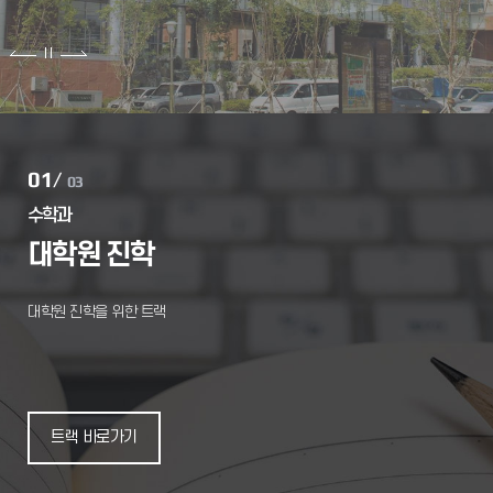
01
/
03
수학과
수
대학원 진학
빅
대학원 진학을 위한 트랙
대량
교육을
만들
데이
과정