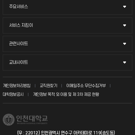
주요서비스
주요서비스
교무회의방송
서비스 지킴이
서비스 지킴이
교수채용
묻고 답하기
관련사이트
관련사이트
시설예약
불친절신고
국방헬프콜
교내사이트
교내사이트
인터넷증명
자주 묻는 질문(FAQ)
발전기금
교수회
입학안내
개인정보처리방침
교직원찾기
이메일주소 무단수집거부
칭찬마당
산학협력단
교육혁신본부
대학정보공시
개인정보 목적 외 이용 및 제 3차 제공 현황
직원채용
학생서비스 지킴이
소비자생활협동조합
국제교류과
취업정보(학생)
총동문회
국제지원과
(우 : 22012) 인천광역시 연수구 아카데미로 119(송도동)