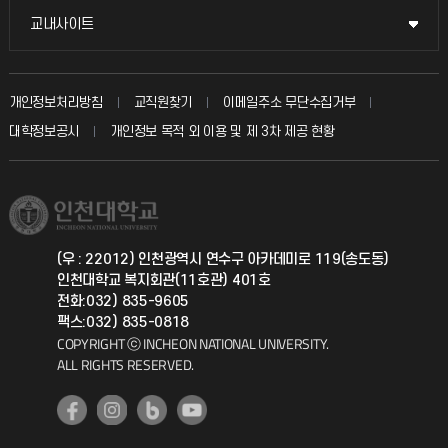
불친절신고
국방헬프콜
교내사이트
교내사이트
인터넷증명
자주 묻는 질문(FAQ)
발전기금
교수회
입학안내
개인정보처리방침
교직원찾기
이메일주소 무단수집거부
칭찬마당
산학협력단
교육혁신본부
대학정보공시
개인정보 목적 외 이용 및 제 3차 제공 현황
직원채용
학생서비스 지킴이
소비자생활협동조합
국제교류과
취업정보(학생)
총동문회
국제지원과
(우 : 22012) 인천광역시 연수구 아카데미로 119(송도동)
인천대학교 복지회관(11호관) 401호
공자아카데미
전화:032) 835-9605
팩스:032) 835-0818
기초교육원
COPYRIGHT ⓒ INCHEON NATIONAL UNIVERSITY.
ALL RIGHTS RESERVED.
공학교육혁신센터
대학생활상담센터