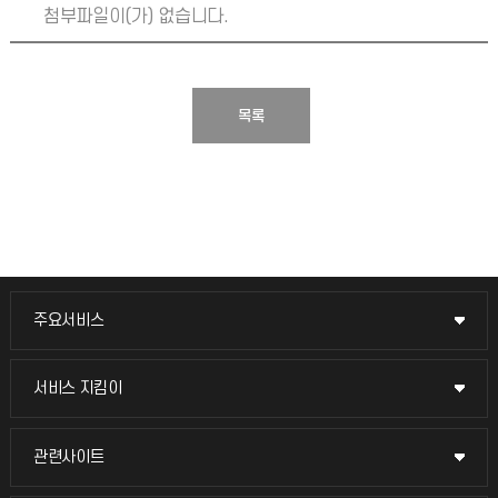
첨부파일이(가) 없습니다.
목록
주요서비스
주요서비스
교무회의방송
서비스 지킴이
서비스 지킴이
교수채용
묻고 답하기
관련사이트
관련사이트
시설예약