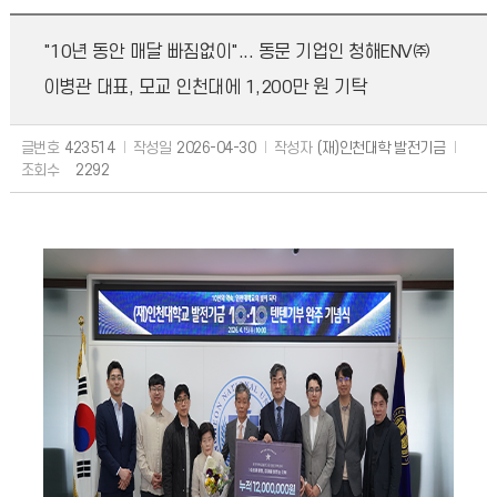
"10년 동안 매달 빠짐없이"... 동문 기업인 청해ENV㈜
이병관 대표, 모교 인천대에 1,200만 원 기탁
글번호
423514
작성일
2026-04-30
작성자
(재)인천대학 발전기금
조회수
2292