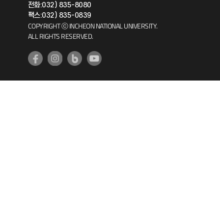
전화:032) 835-8080
팩스:032) 835-0839
기초교육원
COPYRIGHT ⓒ INCHEON NATIONAL UNIVERSITY.
ALL RIGHTS RESERVED.
공학교육혁신센터
대학생활상담센터
사회봉사센터
생활원
원격지원
인천국제개발협력센터
예비군연대