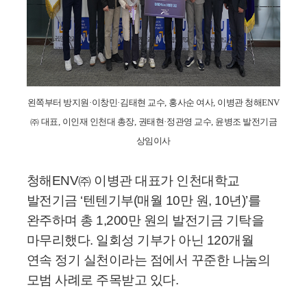
왼쪽부터 방지원
·
이창민
·
김태현 교수
,
홍사순 여사
,
이병관 청해
ENV
㈜
대표
,
이인재 인천대 총장
,
권태현
·
정관영 교수
,
윤병조 발전기금
상임이사
청해ENV㈜ 이병관 대표가 인천대학교
발전기금 ‘텐텐기부(매월 10만 원, 10년)’를
완주하며 총 1,200만 원의 발전기금 기탁을
마무리했다. 일회성 기부가 아닌 120개월
연속 정기 실천이라는 점에서 꾸준한 나눔의
모범 사례로 주목받고 있다.