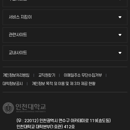
교무회의방송
서비스 지킴이
서비스 지킴이
교수채용
묻고 답하기
관련사이트
관련사이트
시설예약
불친절신고
국방헬프콜
교내사이트
교내사이트
인터넷증명
자주 묻는 질문(FAQ)
발전기금
교수회
입학안내
개인정보처리방침
교직원찾기
이메일주소 무단수집거부
칭찬마당
산학협력단
교육혁신본부
대학정보공시
개인정보 목적 외 이용 및 제 3차 제공 현황
직원채용
학생서비스 지킴이
소비자생활협동조합
국제교류과
취업정보(학생)
총동문회
국제지원과
(우 : 22012) 인천광역시 연수구 아카데미로 119(송도동)
인천대학교 대학본부(1호관) 412호
공자아카데미