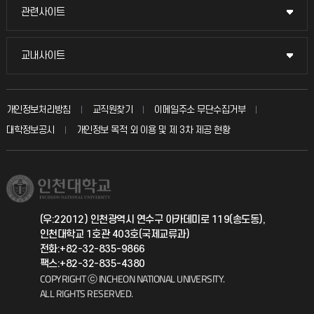
묻고 답하기
관련사이트
관련사이트
시설예약
불친절신고
국방헬프콜
교내사이트
교내사이트
인터넷증명
자주 묻는 질문(FAQ)
발전기금
교수회
입학안내
개인정보처리방침
교직원찾기
이메일주소 무단수집거부
칭찬마당
산학협력단
교육혁신본부
대학정보공시
개인정보 목적 외 이용 및 제 3차 제공 현황
직원채용
학생서비스 지킴이
소비자생활협동조합
국제교류과
취업정보(학생)
총동문회
국제지원과
(우:22012) 인천광역시 연수구 아카데미로 119(송도동),
인천대학교 1호관 403호(국제교류과)
공자아카데미
전화:+82-32-835-9866
팩스:+82-32-835-4380
기초교육원
COPYRIGHT ⓒ INCHEON NATIONAL UNIVERSITY.
ALL RIGHTS RESERVED.
공학교육혁신센터