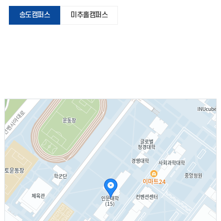
송도캠퍼스
미추홀캠퍼스