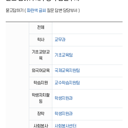
묻고답하기 (
파란색 글씨
질문 답변 담당부서 )
전체
학사
교무과
기초교양교
기초교육팀
육
외국어교육
국제교육지원팀
학습지원
교수학습지원팀
학생자치활
학생지원과
동
장학
학생지원과
사회봉사
사회봉사센터