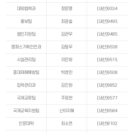
대외협력과
정문영
(내선)9334
홍보팀
최윤슬
(내선)9493
법인지원팀
김관우
(내선)9485
캠퍼스기획안전과
김동우
(내선)9538
시설관리팀
이은화
(내선)9515
중대재해예방팀
박경민
(내선)9508
입학관리과
김진원
(내선)9852
국제교류팀
주정현
(내선)9577
국제교육지원팀
신이지혜
(내선)9584
인문대학
최소연
(내선)8102