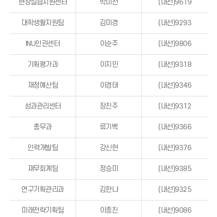
현장실습지원센터
박미선
(내선)9619
대학생활지원팀
김미경
(내선)9293
INU인권센터
이순주
(내선)9806
기획평가과
이지민
(내선)9318
재정예산팀
이경태
(내선)9346
성과관리센터
장진주
(내선)9312
총무과
류기백
(내선)9366
인력개발팀
강신현
(내선)9376
재무회계팀
정승미
(내선)9385
연구기획관리과
김한나
(내선)9325
미래전략기획팀
이종진
(내선)9086