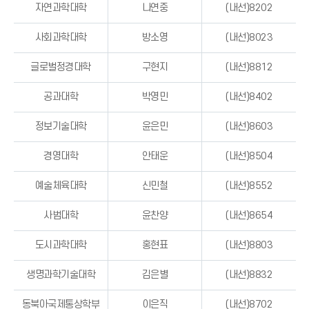
자연과학대학
나연중
(내선)8202
사회과학대학
방소영
(내선)8023
글로벌정경대학
구현지
(내선)8812
공과대학
박영민
(내선)8402
정보기술대학
윤은민
(내선)8603
경영대학
안태운
(내선)8504
예술체육대학
신민철
(내선)8552
사범대학
윤찬양
(내선)8654
도시과학대학
홍현표
(내선)8803
생명과학기술대학
김은별
(내선)8832
동북아국제통상학부
이은직
(내선)8702