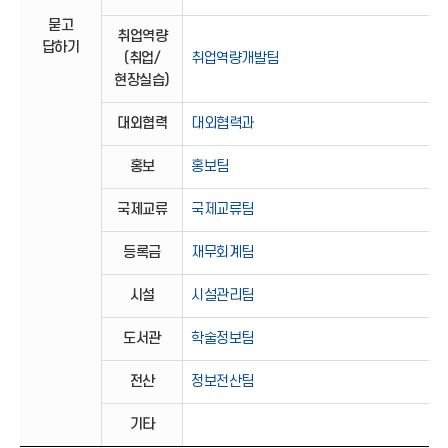
묻고
취업역량
답하기
(취업/
취업역량개발팀
현장실습)
대외협력
대외협력과
홍보
홍보팀
국제교류
국제교류팀
등록금
재무회계팀
시설
시설관리팀
도서관
학술정보팀
전산
정보전산팀
기타