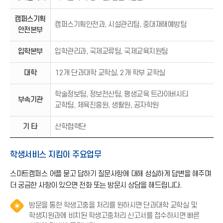
캠퍼스기획
캠퍼스기획안전과, 시설관리팀, 중대재해예방팀
안전본부
입학본부
입학관리과, 국제교류팀, 국제교육지원팀
대학
12개 단과대학 교학실, 2개 학부 교학실
학술정보팀, 정보전산팀, 평생교육 트라이버시티
부속기관
교학팀, 체육진흥원, 생활원, 공자학원
기 타
산학협력단
학생서비스 지킴이 주요업무
스마트캠퍼스 어플 묻고 답하기 질문사항에 대해 성실하게 답변을 해주며
더 궁금한 사항이 있으면 전화 또는 방문시 상담을 해드립니다.
방문을 통한 학생고충을 처리를 원하시면 단과대학 교학실 및
학생지원과에 비치된 학생고충처리 신고서를 접수하시면 빠른