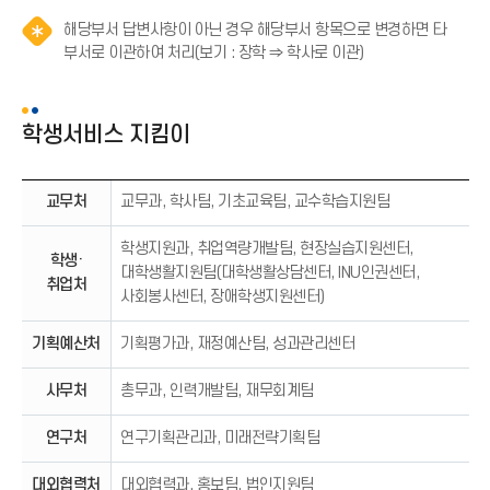
해당부서 답변사항이 아닌 경우 해당부서 항목으로 변경하면 타
알
부서로 이관하여 처리(보기 : 장학 ⇒ 학사로 이관)
림
(
*
학생서비스 지킴이
아
이
콘
교무처
교무과, 학사팀, 기초교육팀, 교수학습지원팀
)
학생지원과, 취업역량개발팀, 현장실습지원센터,
학생·
대학생활지원팀(대학생활상담센터, INU인권센터,
취업처
사회봉사센터, 장애학생지원센터)
기획예산처
기획평가과, 재정예산팀, 성과관리센터
사무처
총무과, 인력개발팀, 재무회계팀
연구처
연구기획관리과, 미래전략기획팀
대외협력처
대외협력과, 홍보팀, 법인지원팀