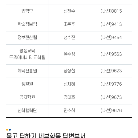
법학부
신천수
(내선)8815
학술정보팀
조윤주
(내선)9413
정보전산팀
성수진
(내선)9454
평생교육
윤수정
(내선)9563
트라이버시티 교학팀
체육진흥원
장상철
(내선)9623
생활원
선지혜
(내선)9776
공자학원
김태호
(내선)9673
산학협력단
민소희
(내선)9676
묻고 답하기 세부항목 답변부서