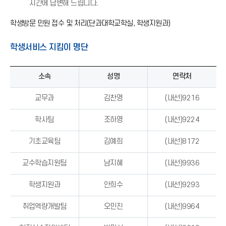
알
시간에 답변해 드립니다.
림
학생방문 민원 접수 및 처리(단과대학교학실, 학생지원과)
(
*
아
학생서비스 지킴이 명단
이
콘
소속
성명
연락처
)
교무과
김찬영
(내선)9216
학사팀
조하영
(내선)9224
기초교육팀
김예희
(내선)8172
교수학습지원팀
남지혜
(내선)9936
학생지원과
안희수
(내선)9293
취업역량개발팀
오민진
(내선)9964