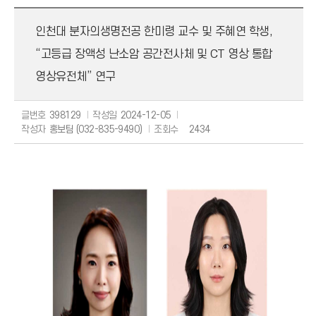
보도자료
인천대 분자의생명전공 한미령 교수 및 주혜연 학생,
해명자료
“고등급 장액성 난소암 공간전사체 및 CT 영상 통합
영상유전체” 연구
글번호
398129
작성일
2024-12-05
작성자
홍보팀 (032-835-9490)
조회수
2434