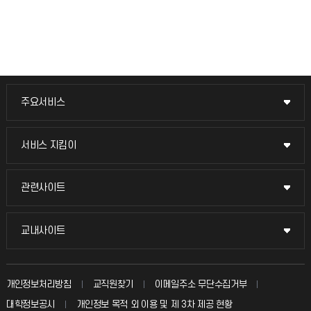
주요서비스
주요서비스
교무회의방송
서비스 지킴이
서비스 지킴이
교수채용
묻고 답하기
관련사이트
관련사이트
시설예약
불친절신고
국방헬프콜
교내사이트
교내사이트
인터넷증명
자주 묻는 질문(FAQ)
발전기금
교수회
입학안내
개인정보처리방침
교직원찾기
이메일주소 무단수집거부
칭찬마당
산학협력단
교육혁신본부
대학정보공시
개인정보 목적 외 이용 및 제 3차 제공 현황