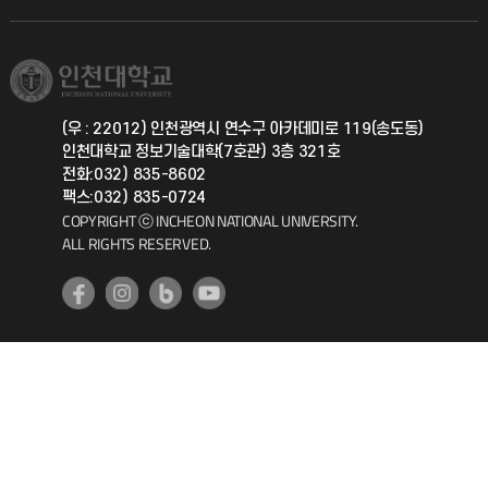
직원채용
학생서비스 지킴이
소비자생활협동조합
국제교류과
취업정보(학생)
총동문회
국제지원과
(우 : 22012) 인천광역시 연수구 아카데미로 119(송도동)
인천대학교 정보기술대학(7호관) 3층 321호
공자아카데미
전화:032) 835-8602
팩스:032) 835-0724
기초교육원
COPYRIGHT ⓒ INCHEON NATIONAL UNIVERSITY.
ALL RIGHTS RESERVED.
공학교육혁신센터
대학생활상담센터
사회봉사센터
생활원