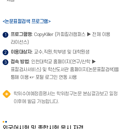
<논문표절검색 프로그램>
프로그램명:
CopyKiller (카피킬러캠퍼스 ▶ 전체 이용
라이선스)
이용대상자:
교수,직원,학부생 및 대학원생
접속 방법:
인천대학교 홈페이지(연구/산학 ▶
표절검사서비스) 및 학산도서관 홈페이지(논문표절검색)을
통해 이용 ☞ 포털 로그인 연동 사용
학위수여예정증명서는 학위청구논문 본심결과보고 일정
이후에 발급 가능합니다.
외국어시험 및 종합시험 응시 자격