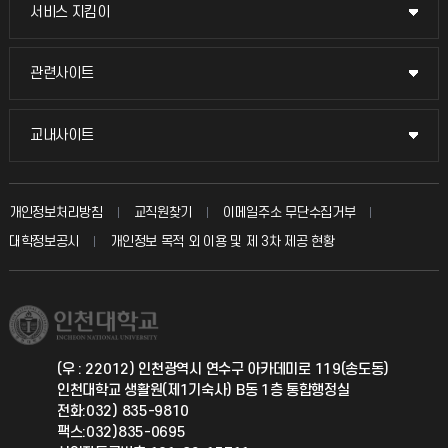
교무회의방송
서비스 지킴이
서비스 지킴이
교수채용
묻고 답하기
관련사이트
관련사이트
시설예약
불친절신고
국방헬프콜
교내사이트
교내사이트
인터넷증명
자주 묻는 질문(FAQ)
발전기금
교수회
입학안내
개인정보처리방침
교직원찾기
이메일주소 무단수집거부
칭찬마당
산학협력단
교육혁신본부
대학정보공시
개인정보 목적 외 이용 및 제 3차 제공 현황
직원채용
학생서비스 지킴이
소비자생활협동조합
국제교류과
취업정보(학생)
총동문회
국제지원과
(우 : 22012) 인천광역시 연수구 아카데미로 119(송도동)
인천대학교 생활원(제1기숙사) B동 1층 통합행정실
공자아카데미
전화:032) 835-9810
팩스:032)835-0695
기초교육원