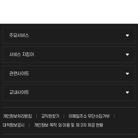
주요서비스
주요서비스
교무회의방송
서비스 지킴이
서비스 지킴이
교수채용
묻고 답하기
관련사이트
관련사이트
시설예약
불친절신고
국방헬프콜
교내사이트
교내사이트
인터넷증명
자주 묻는 질문(FAQ)
발전기금
교수회
입학안내
개인정보처리방침
교직원찾기
이메일주소 무단수집거부
칭찬마당
산학협력단
교육혁신본부
대학정보공시
개인정보 목적 외 이용 및 제 3차 제공 현황
직원채용
학생서비스 지킴이
소비자생활협동조합