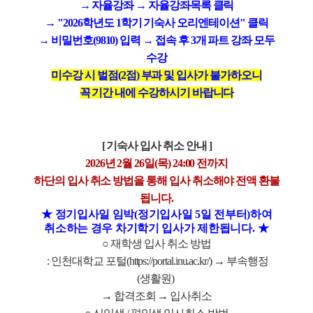
→ 자율강좌
→
자율강좌목록 클릭
→
"2026학년도 1학기 기숙사 오리엔테이션" 클릭
→ 비밀번호(9810) 입력
→ 접속 후 3개 파트 강좌 모두
수강
미수강 시 벌점(2점) 부과 및 입사가 불가하오니
꼭 기간 내에 수강하시기 바랍니다
[
기숙사 입사 취소 안내
]
2026
년 2
월 26
일
(목
) 24:00
전까지
하단의 입사 취소 방법을 통해 입사 취소해야 전액 환불
됩니다
.
★
정기입사일 임박(정기입사일 5일 전부터)하여
취소하는 경우 차기학기 입사가 제한됩니다
.
★
○ 재학생
입사 취소 방법
: 인천대학교 포털(
https://portal.inu.ac.kr/)
→
부속행정
(
생활원
)
→ 합격조회 → 입사취소