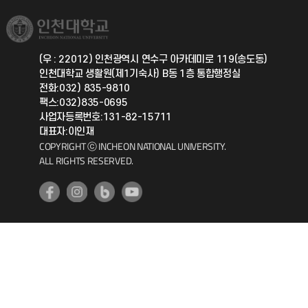
국제교류과
취업정보(학생)
총동문회
국제지원과
(우 : 22012) 인천광역시 연수구 아카데미로 119(송도동)
인천대학교 생활원(제1기숙사) B동 1층 통합행정실
공자아카데미
전화:032) 835-9810
팩스:032)835-0695
기초교육원
사업자등록번호:131-82-15711
대표자:이인재
COPYRIGHT ⓒ INCHEON NATIONAL UNIVERSITY.
공학교육혁신센터
ALL RIGHTS RESERVED.
대학생활상담센터
사회봉사센터
생활원
원격지원